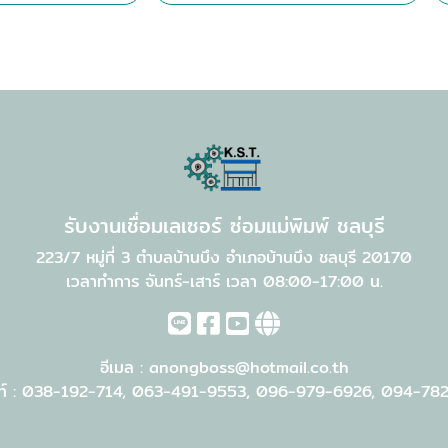
รับงานเชื่อมเลเซอร์ ซ่อมแม่พิมพ์ ชลบุรี
223/7 หมู่ที่ 3 ตำบลบ้านบึง อำเภอบ้านบึง ชลบุรี 20170
เวลาทำการ จันทร์-เสาร์ เวลา 08:00-17:00 น.
อีเมล :
anongboss@hotmail.co.th
ท์ :
038-192-714
,
063-491-9553
,
096-979-6926
,
094-78