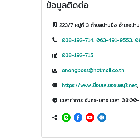
ข้อมูลติดต่อ
223/7 หมู่ที่ 3 ตำบลบ้านบึง อำเภอบ้า
038-192-714
,
063-491-9553
,
0
038-192-715
anongboss@hotmail.co.th
https://www.เชื่อมเลเซอร์ชลบุรี.net
เวลาทำการ จันทร์-เสาร์ เวลา 08:00