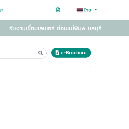
รา
ไทย
รับงานเชื่อมเลเซอร์ ซ่อมแม่พิมพ์ ชลบุรี
e-Brochure