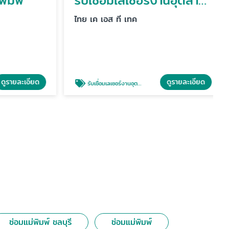
มพ์
รับเชื่อมเลเซอร์งานอุตสาหกรรม
ไทย เค เอส ที เทค
รายละเอียด
ดูรายละเอียด
รับเชื่อมเลเซอร์งานอุตสาหกรรม
ซ่อมแม่พิมพ์ ชลบุรี
ซ่อมแม่พิมพ์