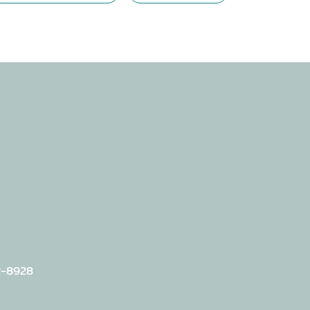
2-8928