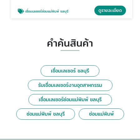
ดูรายละเอียด
เชื่อมเลเซอร์ซ่อมแม่พิมพ์ ชลบุรี
คำค้นสินค้า
เชื่อมเลเซอร์ ชลบุรี
รับเชื่อมเลเซอร์งานอุตสาหกรรม
เชื่อมเลเซอร์ซ่อมแม่พิมพ์ ชลบุรี
ซ่อมแม่พิมพ์ ชลบุรี
ซ่อมแม่พิมพ์